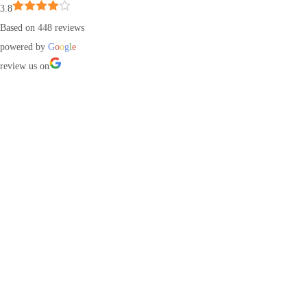
3.8
Based on 448 reviews
powered by
G
o
o
g
l
e
review us on