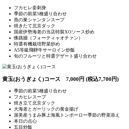
フカヒレ姿刺身
季節の前菜5種盛り合わせ
燕の巣シャンタンスープ
焼きたて北京ダック
国産伊勢海老の当店特製XOソース炒め
佛跳牆（フォーティャオチァン）
特選有機栽培野菜炒め
A5等級飛騨牛サーロイン炒飯
旬のフルーツと特選デザート盛り合わせ
黄玉(おうぎょく)コース
7,000円 (税込7,700円)
季節の前菜5種盛り合わせ
フカヒレスープ
焼き立て北京ダック
大海老とガーリックの黄金揚げ
渥美産うまみ豚上海風トンポーロー季節の野菜添え
本日の点心
五目炒飯