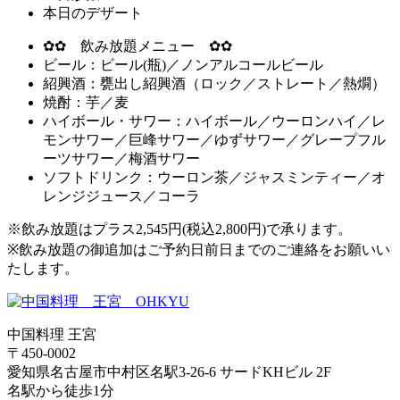
本日のデザート
✿✿ 飲み放題メニュー ✿✿
ビール：ビール(瓶)／ノンアルコールビール
紹興酒：甕出し紹興酒（ロック／ストレート／熱燗）
焼酎：芋／麦
ハイボール・サワー：ハイボール／ウーロンハイ／レ
モンサワー／巨峰サワー／ゆずサワー／グレープフル
ーツサワー／梅酒サワー
ソフトドリンク：ウーロン茶／ジャスミンティー／オ
レンジジュース／コーラ
※飲み放題はプラス2,545円(税込2,800円)で承ります。
※飲み放題の御追加はご予約日前日までのご連絡をお願いい
たします。
中国料理 王宮
〒450-0002
愛知県名古屋市中村区名駅3-26-6
サードKHビル 2F
名駅から徒歩1分