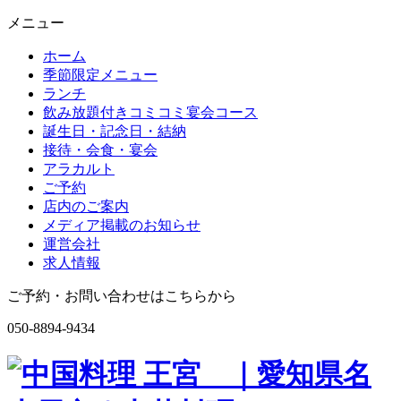
メニュー
ホーム
季節限定メニュー
ランチ
飲み放題付きコミコミ宴会コース
誕生日・記念日・結納
接待・会食・宴会
アラカルト
ご予約
店内のご案内
メディア掲載のお知らせ
運営会社
求人情報
ご予約・お問い合わせはこちらから
050-8894-9434