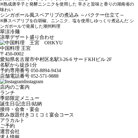
※熟成唐辛子と発酵ニンニクを使用した 辛さと旨味と香りの湖南省の
味わい
シンガポール風スペアリブの煮込み ～バクテー仕立て～
※豚スペアリブを白胡椒、ニンニク、塩を使用しゆっくり煮込んだ シ
ンガポールで発展した潮州料理
翠涼冷麺
凉華デザート盛り合わせ
中国料理 王宮
〒450-0002
愛知県名古屋市中村区名駅3-26-6
サードKHビル 2F
名駅から徒歩1分
予約専用番号
050-8894-9434
店舗電話番号
052-571-9888
Instagram
店内のご案内
ランチ
季節限定メニュー
誕生日/記念日/結納
接待・会食・宴会
飲み放題付きコミコミ宴会コース
アラカルト
ご予約
運営会社
求人情報