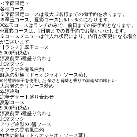
＜季節限定＞
各種コース
※季節限定コースは最大12名様までの御予約を承ります。
※翠玉コース、夏彩コースは6/1～8/31になります。
※翠玉コースはランチのみで、前日までの要予約となります。
※夏彩コースは、2日前までの要予約でお願いいたします。
※コースメニューは仕入れ状況により、内容が変更になる場合
がございます。
【ランチ】翠玉コース
5,000円(税込)
涼夏前菜5種盛り合わせ
北京ダック
オクラの香港風白灼
鮮魚の剁椒（ドゥオジャオ）ソース蒸し
※発酵唐辛子を使用した 辛さと旨味と香りの湖南省の味わい
大海老のチリソース炒め
翠涼冷麺
凉華デザート盛り合わせ
夏彩コース
9,900円(税込)
涼夏前菜5種盛り合わせ
北京ダック
アワビ冷製XO醤ソース
オクラの香港風白灼
鮮魚の剁椒（ドゥオジャオ）ソース蒸し