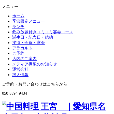
メニュー
ホーム
季節限定メニュー
ランチ
飲み放題付きコミコミ宴会コース
誕生日・記念日・結納
接待・会食・宴会
アラカルト
ご予約
店内のご案内
メディア掲載のお知らせ
運営会社
求人情報
ご予約・お問い合わせはこちらから
050-8894-9434